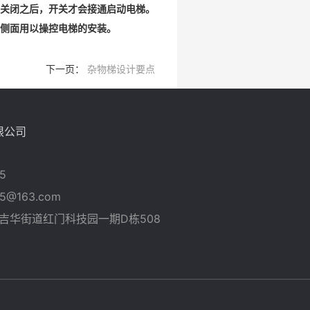
关闭之后，开关才会接通启动电梯。
侧面用以操控电梯的安装。
下一页：
杂物梯设计要点
限公司
5
5@163.com
吉华街道红门科技园一期D栋508