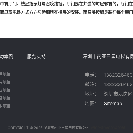
有厅门、楼层指示灯与召唤按钮。厅门是在井道的每层都有的，厅门在
面显现电器方式方向与轿厢所在楼层的安装。而召唤按钮是装在每个层门
享
功案例
服务支持
深圳市南亚日星电梯有
点项目
电话：
1382326463
共项目
邮箱：
1382326463
业项目
地址：
深圳市龙岗区
店项目
地图：
Sitemap
宅项目
COPYRIGHT © 2026 深圳市南亚日星电梯有限公司
粤ICP备08000499号