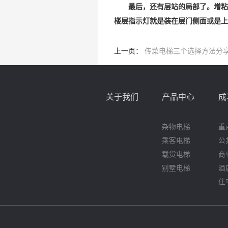
最后，还有层站的局部了。增粘中
楼层指示灯就是装在层门侧面或是上
上一页：
传菜电梯三个选择方法分
关于我们
产品中心
成
杂物电梯
重
乘客电梯
公
载货电梯
商
别墅电梯
酒
住