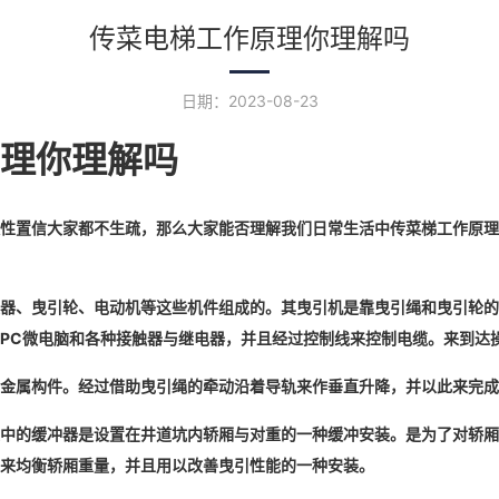
传菜电梯工作原理你理解吗
日期：2023-08-23
理你理解吗
性置信大家都不生疏，那么大家能否理解我们日常生活中传菜梯工作原理
器、曳引轮、电动机等这些机件组成的。其曳引机是靠曳引绳和曳引轮的
PC微电脑和各种接触器与继电器，并且经过控制线来控制电缆。来到达
属构件。经过借助曳引绳的牵动沿着导轨来作垂直升降，并以此来完成
的缓冲器是设置在井道坑内轿厢与对重的一种缓冲安装。是为了对轿厢
来均衡轿厢重量，并且用以改善曳引性能的一种安装。