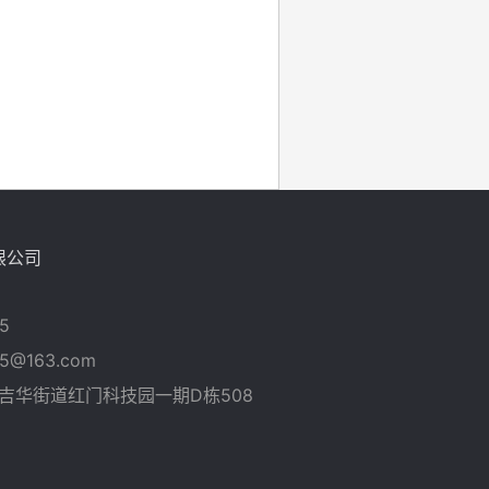
限公司
5
5@163.com
吉华街道红门科技园一期D栋508