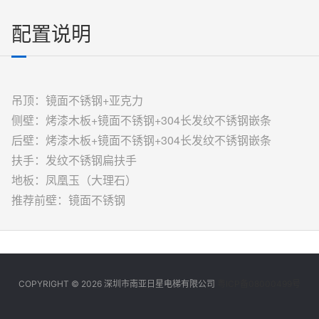
配置说明
吊顶：镜面不锈钢+亚克力
侧壁：烤漆木板+镜面不锈钢+304长发纹不锈钢嵌条
后壁：烤漆木板+镜面不锈钢+304长发纹不锈钢嵌条
扶手：发纹不锈钢扁扶手
地板：凤凰玉（大理石）
推荐前壁：镜面不锈钢
COPYRIGHT © 2026 深圳市南亚日星电梯有限公司
粤ICP备08000499号