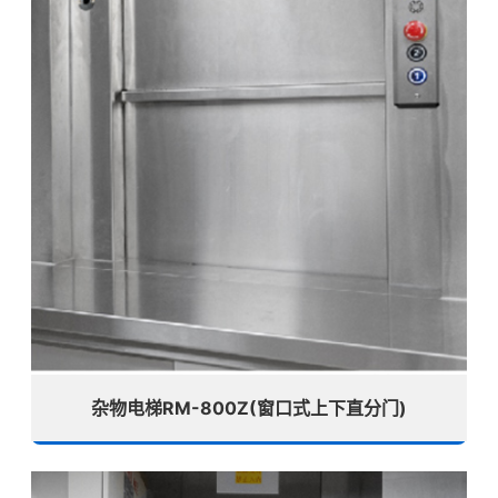
杂物电梯RM-800Z(窗口式上下直分门)