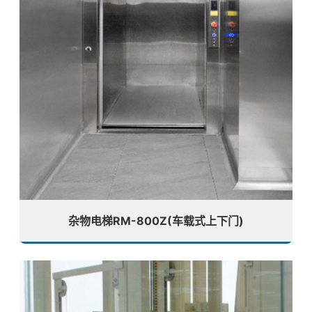
杂物电梯RM-800Z(车载式上下门)